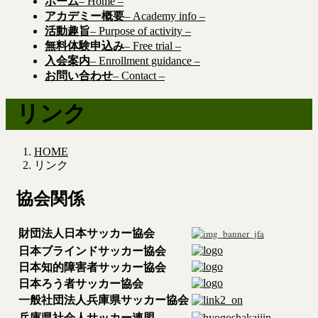
ホーム
– Home –
アカデミー概要
– Academy info –
活動趣旨
– Purpose of activity –
無料体験申込み
– Free trial –
入会案内
– Enrollment guidance –
お問い合わせ
– Contact –
リンク
HOME
リンク
協会関係
財団法人日本サッカー協会
日本ブラインド
サッカー協会
日本知的障害者
サッカー協会
日本ろう者
サッカー協会
一般社団法人
兵庫県サッカー協会
兵庫県社会人
サッカー連盟